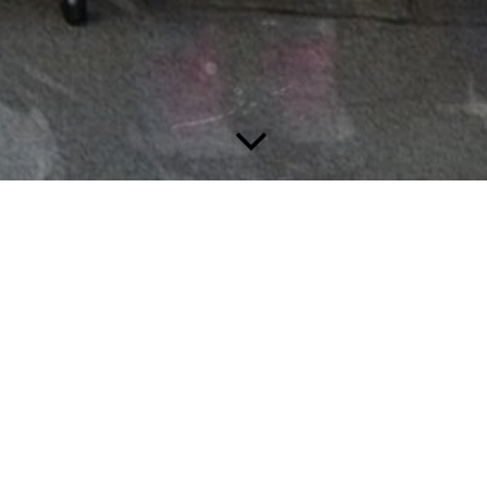
Gugger
Pauke
Cem Luiz Lotz