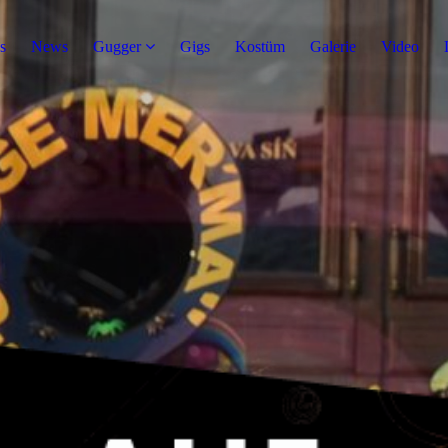
s
News
Gugger
Gigs
Kostüm
Galerie
Video