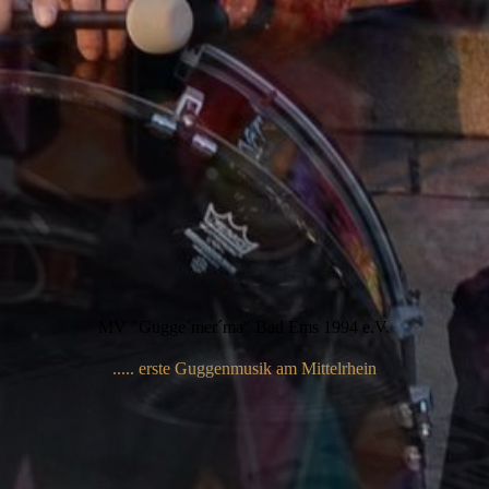
MV "Gugge´mer´ma" Bad Ems 1994 e.V.
..... erste Guggenmusik am Mittelrhein