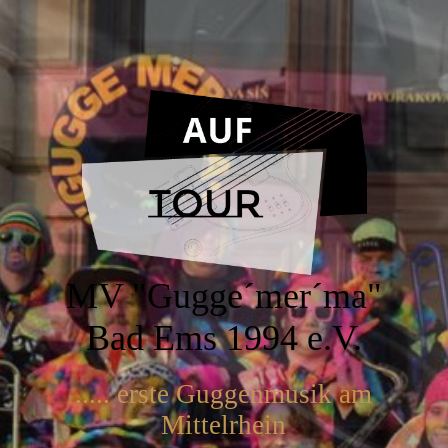
MV "Gugge´mer´ma"
Bad Ems 1994 e.V.
..... erste Guggenmusik am
Mittelrhein