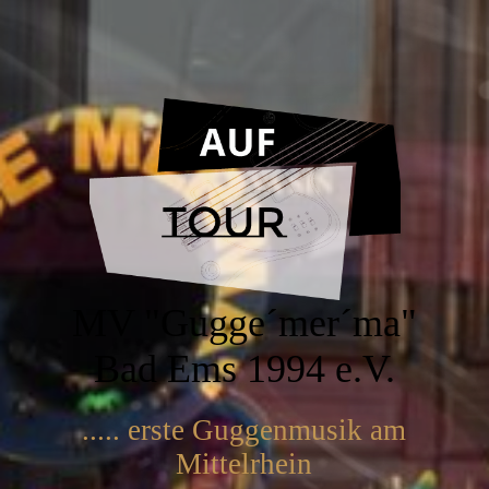
MV "Gugge´mer´ma"
Bad Ems 1994 e.V.
..... erste Guggenmusik am
Mittelrhein